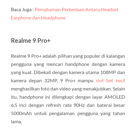
Baca Juga :
Pemahaman Perbedaan Antara Headset
Earphone dan Headphone
Realme 9 Pro+
Realme 9 Pro+ adalah pilihan yang populer di kalangan
pengguna yang mencari handphone dengan kamera
yang kuat. Dibekali dengan kamera utama 108MP dan
kamera depan 32MP, 9 Pro+ mampu
slot bet kecil
menghasilkan foto dan video yang menakjubkan. Selain
itu, handphone ini dilengkapi dengan layar AMOLED
6,5 inci dengan refresh rate 90Hz dan baterai besar
5000mAh untuk pengalaman pengguna yang tahan
lama.