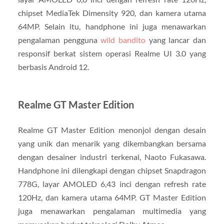
chipset MediaTek Dimensity 920, dan kamera utama
64MP. Selain itu, handphone ini juga menawarkan
pengalaman pengguna
wild bandito
yang lancar dan
responsif berkat sistem operasi Realme UI 3.0 yang
berbasis Android 12.
Realme GT Master Edition
Realme GT Master Edition menonjol dengan desain
yang unik dan menarik yang dikembangkan bersama
dengan desainer industri terkenal, Naoto Fukasawa.
Handphone ini dilengkapi dengan chipset Snapdragon
778G, layar AMOLED 6,43 inci dengan refresh rate
120Hz, dan kamera utama 64MP. GT Master Edition
juga menawarkan pengalaman multimedia yang