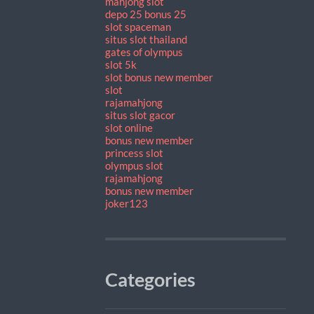
mahjong slot
depo 25 bonus 25
slot spaceman
situs slot thailand
gates of olympus
slot 5k
slot bonus new member
slot
rajamahjong
situs slot gacor
slot online
bonus new member
princess slot
olympus slot
rajamahjong
bonus new member
joker123
Categories